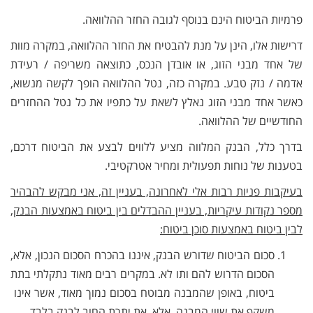
פרמיות הביטוח הינם בנוסף לגובה החזר ההלוואה.
דרישות אלו, הינן על מנת להבטיח את החזר ההלוואה, במקרה מוות
של אחד מבני הזוג, או אובדן הנכס, כתוצאה משריפה / רעידת
אדמה / נזק טבע. במקרה כזה, נטל ההלוואה הופך לקשה מנשוא,
כאשר אחד מבני הזוג נאלץ לשאת על כתפיו את כל נטל ההחזרים
החודשיים של ההלוואה.
בדרך כלל, הבנק המלווה מציע ללווים לבצע את הביטוח דרכם,
בטענות של נוחות תפעולית ומחיר אטרקטיבי.
בעיקבות פניות רבות אלי לאחרונה, בעניין זה, אני מבקש להבהיר
מספר נקודות עיקריות, בעניין ההבדלים בין ביטוח באמצעות הבנק,
לבין ביטוח באמצעות סוכן ביטוח:
סכום הביטוח שדורש הבנק, איננו בהכרח הסכום הנכון, אלא,
הסכום הדרוש להם ותו לא. במקרים רבים מאוד נתקלתי בתת
ביטוח, באופן שהמבנה מבוטח בסכום נמוך מאוד, אשר אינו
משקף את שווי המבנה, אלא, את יתרת החוב לבנק בלבד.