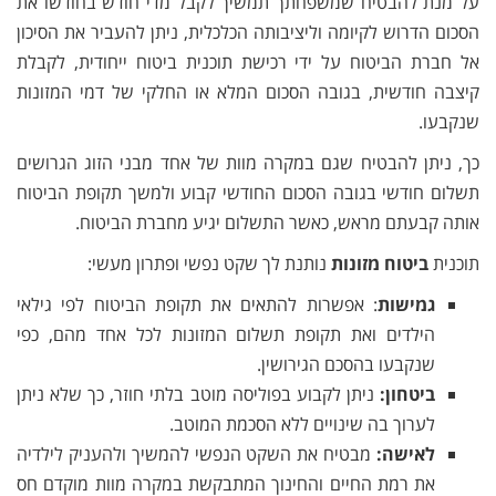
על מנת להבטיח שמשפחתך תמשיך לקבל מדי חודש בחודשו את
הסכום הדרוש לקיומה וליציבותה הכלכלית, ניתן להעביר את הסיכון
אל חברת הביטוח על ידי רכישת תוכנית ביטוח ייחודית, לקבלת
קיצבה חודשית, בגובה הסכום המלא או החלקי של דמי המזונות
שנקבעו.
כך, ניתן להבטיח שגם במקרה מוות של אחד מבני הזוג הגרושים
תשלום חודשי בגובה הסכום החודשי קבוע ולמשך תקופת הביטוח
אותה קבעתם מראש, כאשר התשלום יגיע מחברת הביטוח.
תוכנית
ביטוח מזונות
נותנת לך שקט נפשי ופתרון מעשי:
גמישות
: אפשרות להתאים את תקופת הביטוח לפי גילאי
הילדים ואת תקופת תשלום המזונות לכל אחד מהם, כפי
שנקבעו בהסכם הגירושין.
ביטחון:
ניתן לקבוע בפוליסה מוטב בלתי חוזר, כך שלא ניתן
לערוך בה שינויים ללא הסכמת המוטב.
לאישה:
מבטיח את השקט הנפשי להמשיך ולהעניק לילדיה
את רמת החיים והחינוך המתבקשת במקרה מוות מוקדם חס