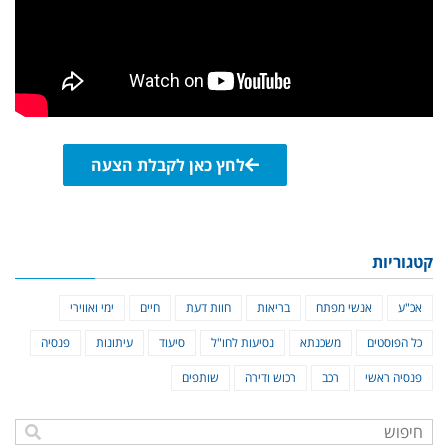
לחץ כאן לקבלת הצעה
קטגוריות
אכ"ע
אנשי מפתח
בריאות
חוות דעת
חיים
ימי ואווירי
כל הפוסטים
משכנתא
נסיעות לחו"ל
סיעוד
עיתונות
פנסיה
פנסיה ראשי
רכב
רכוש ודירה
שותפים