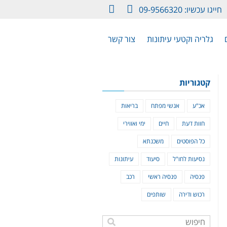
חייגו עכשיו: 09-9566320
LinkedIn
Facebook
גלריה וקטעי עיתונות
צור קשר
קטגוריות
אכ"ע
אנשי מפתח
בריאות
חוות דעת
חיים
ימי ואווירי
כל הפוסטים
משכנתא
נסיעות לחו"ל
סיעוד
עיתונות
פנסיה
פנסיה ראשי
רכב
רכוש ודירה
שותפים