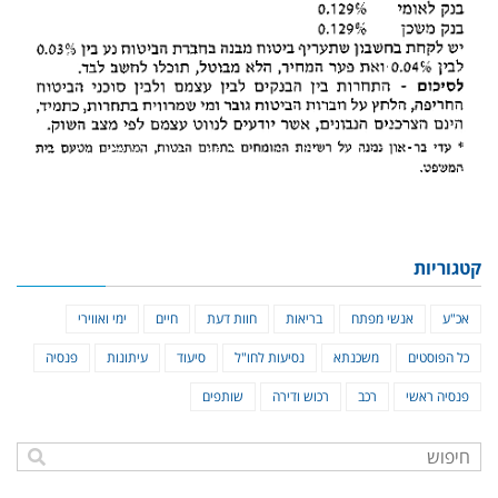
קטגוריות
אכ"ע
אנשי מפתח
בריאות
חוות דעת
חיים
ימי ואווירי
כל הפוסטים
משכנתא
נסיעות לחו"ל
סיעוד
עיתונות
פנסיה
פנסיה ראשי
רכב
רכוש ודירה
שותפים